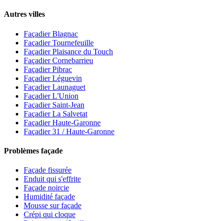
Autres villes
Façadier Blagnac
Façadier Tournefeuille
Façadier Plaisance du Touch
Façadier Cornebarrieu
Façadier Pibrac
Façadier Léguevin
Façadier Launaguet
Façadier L'Union
Façadier Saint-Jean
Façadier La Salvetat
Façadier Haute-Garonne
Façadier 31 / Haute-Garonne
Problèmes façade
Façade fissurée
Enduit qui s'effrite
Façade noircie
Humidité façade
Mousse sur façade
Crépi qui cloque