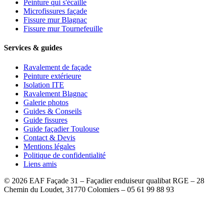
Peinture qui s'écaille
Microfissures façade
Fissure mur Blagnac
Fissure mur Tournefeuille
Services & guides
Ravalement de façade
Peinture extérieure
Isolation ITE
Ravalement Blagnac
Galerie photos
Guides & Conseils
Guide fissures
Guide façadier Toulouse
Contact & Devis
Mentions légales
Politique de confidentialité
Liens amis
©
2026
EAF Façade 31 – Façadier enduiseur qualibat RGE – 28
Chemin du Loudet, 31770 Colomiers – 05 61 99 88 93