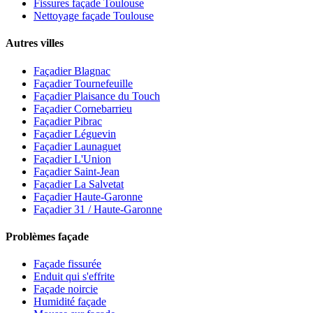
Fissures façade Toulouse
Nettoyage façade Toulouse
Autres villes
Façadier Blagnac
Façadier Tournefeuille
Façadier Plaisance du Touch
Façadier Cornebarrieu
Façadier Pibrac
Façadier Léguevin
Façadier Launaguet
Façadier L'Union
Façadier Saint-Jean
Façadier La Salvetat
Façadier Haute-Garonne
Façadier 31 / Haute-Garonne
Problèmes façade
Façade fissurée
Enduit qui s'effrite
Façade noircie
Humidité façade