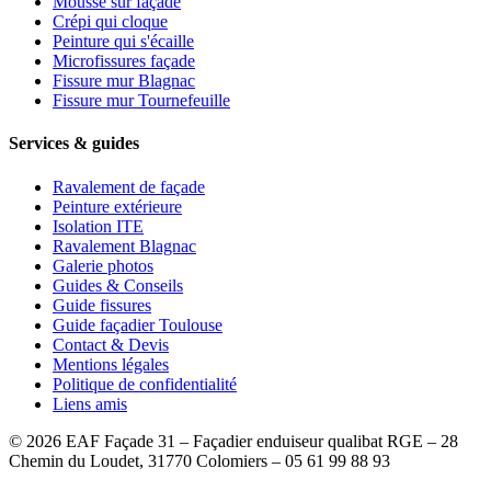
Mousse sur façade
Crépi qui cloque
Peinture qui s'écaille
Microfissures façade
Fissure mur Blagnac
Fissure mur Tournefeuille
Services & guides
Ravalement de façade
Peinture extérieure
Isolation ITE
Ravalement Blagnac
Galerie photos
Guides & Conseils
Guide fissures
Guide façadier Toulouse
Contact & Devis
Mentions légales
Politique de confidentialité
Liens amis
©
2026
EAF Façade 31 – Façadier enduiseur qualibat RGE – 28
Chemin du Loudet, 31770 Colomiers – 05 61 99 88 93