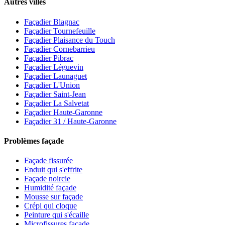
Autres villes
Façadier Blagnac
Façadier Tournefeuille
Façadier Plaisance du Touch
Façadier Cornebarrieu
Façadier Pibrac
Façadier Léguevin
Façadier Launaguet
Façadier L'Union
Façadier Saint-Jean
Façadier La Salvetat
Façadier Haute-Garonne
Façadier 31 / Haute-Garonne
Problèmes façade
Façade fissurée
Enduit qui s'effrite
Façade noircie
Humidité façade
Mousse sur façade
Crépi qui cloque
Peinture qui s'écaille
Microfissures façade